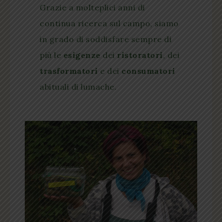
Grazie a molteplici anni di
continua ricerca sul campo, siamo
in grado di soddisfare sempre di
più le
esigenze
dei
ristoratori
, dei
trasformatori
e dei
consumatori
abituali di lumache.