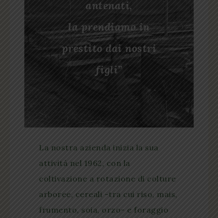
antenati,
la prendiamo in
prestito dai nostri
figli”
La nostra azienda inizia la sua
attività nel 1962, con la
coltivazione a rotazione di colture
arboree, cereali -tra cui riso, mais,
frumento, soia, orzo- e foraggio