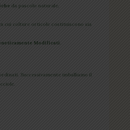
miche
da pascolo naturale,
 in cui colture orticole costituiscono sia
neticamente Modificati
.
 ordinati. Successivamente imballiamo il
cciole.