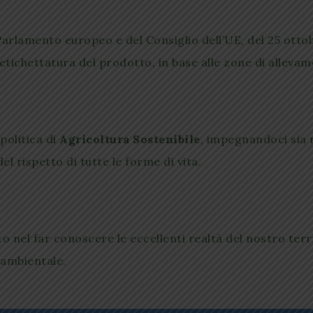
arlamento europeo e del Consiglio dell’UE, del 25 ottob
etichettatura del prodotto, in base alle zone di alleva
politica di
Agricoltura Sostenibile
, impegnandoci sia ne
del rispetto di tutte le forme di vita.
o nel far conoscere le eccellenti realtà del nostro territ
 ambientale.