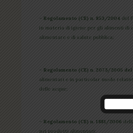
–
Regolamento (CE) n. 853/2004
del P
in materia di igiene per gli alimenti di
alimentare e di salute pubblica;
–
Regolamento (CE) n. 2073/2005 de
alimentari e in particolar modo relativi
delle acque;
–
Regolamento (CE) n. 1881/2006
dell
nei prodotti alimentari;