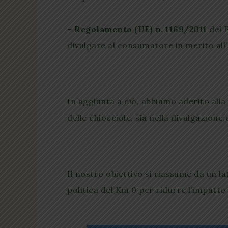
–
Regolamento (UE) n. 1169/2011
del P
divulgare al consumatore in merito all’
In aggiunta a ciò, abbiamo aderito alla 
delle chiocciole, sia nella divulgazione 
Il nostro obiettivo si riassume da un lat
politica del Km 0 per ridurre l’impatto