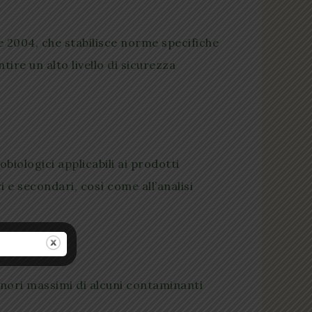
e 2004, che stabilisce norme specifiche
tire un alto livello di sicurezza
obiologici applicabili ai prodotti
i e secondari, così come all’analisi
enori massimi di alcuni contaminanti