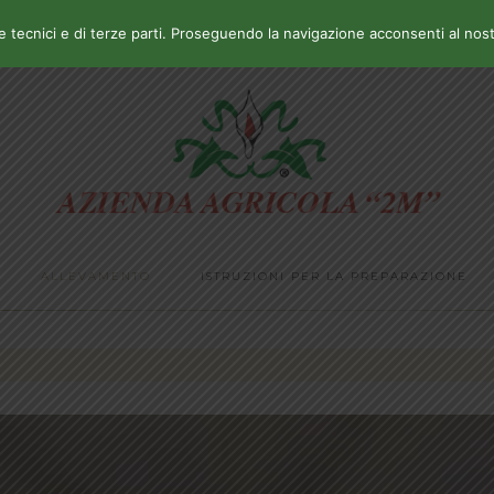
tecnici e di terze parti. Proseguendo la navigazione acconsenti al nostr
ALLEVAMENTO
ISTRUZIONI PER LA PREPARAZIONE