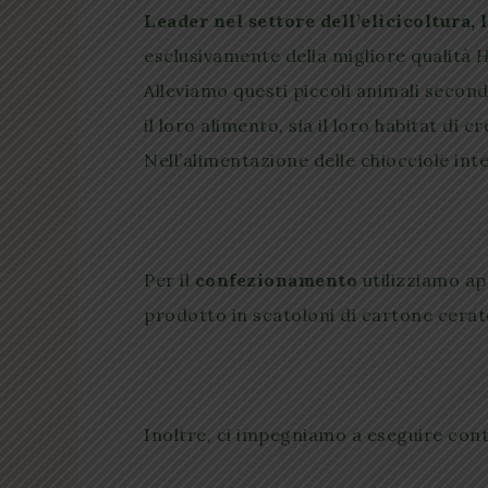
Leader nel settore dell’elicicoltura,
esclusivamente della migliore qualità
H
Alleviamo questi piccoli animali secon
il loro alimento, sia il loro habitat di cr
Nell’alimentazione delle chiocciole int
Per il
confezionamento
utilizziamo app
prodotto in scatoloni di cartone cerato
Inoltre, ci impegniamo a eseguire contr