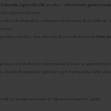
 l’Azienda Agricola 2M
produce
chiocciole gastrono
elix Aspersa Maxima
.
2
do un ciclo biologico completo su un’area di 20.000 m
,
escita.
egriamo, inoltre, una miscela di cereali macinati
Non Ge
osite reti di diverse dimensioni in base ai quantitativi
, dotati di apposite aperture per l’aerazione delle chio
olli ed analisi secondo le vigenti normative, quali: