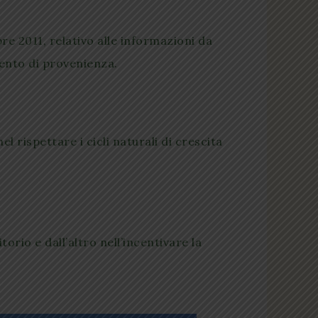
re 2011, relativo alle informazioni da
mento di provenienza.
l rispettare i cicli naturali di crescita
orio e dall’altro nell’incentivare la