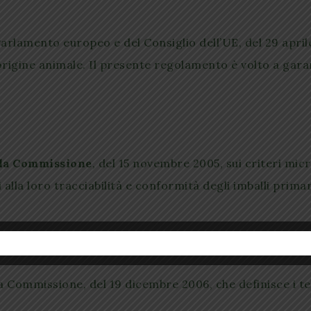
arlamento europeo e del Consiglio dell’UE, del 29 april
 origine animale. Il presente regolamento è volto a garan
lla Commissione
, del 15 novembre 2005, sui criteri micr
 alla loro tracciabilità e conformità degli imballi primar
a Commissione, del 19 dicembre 2006, che definisce i t